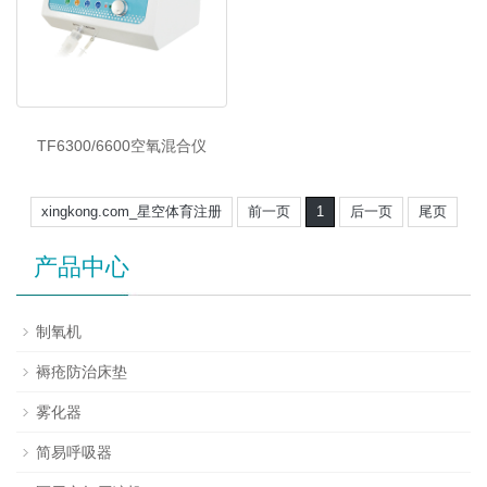
TF6300/6600空氧混合仪
xingkong.com_星空体育注册
前一页
1
后一页
尾页
产品中心
制氧机
褥疮防治床垫
雾化器
简易呼吸器