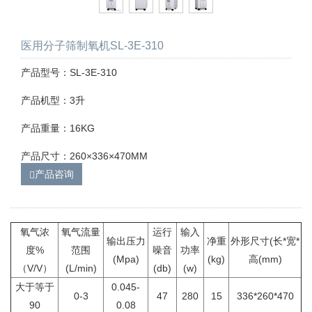
医用分子筛制氧机SL-3E-310
产品型号：SL-3E-310
产品机型：3升
产品重量：16KG
产品尺寸：260×336×470MM
产品咨询
氧气浓
氧气流量
运行
输入
输出压力
净重
外形尺寸(长*宽*
度%
范围
噪音
功率
(Mpa)
(kg)
高(mm)
（V/V）
(L/min)
(db)
(w)
大于等于
0.045-
0-3
47
280
15
336*260*470
90
0.08