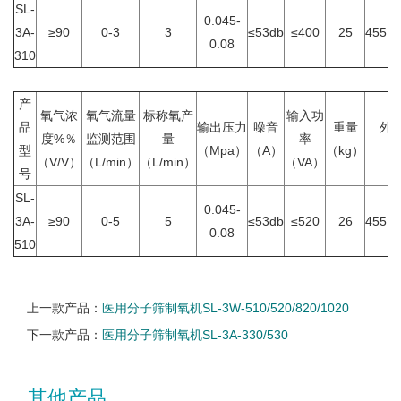
SL-
0.045-
3A-
≥90
0-3
3
≤53db
≤400
25
455×2
0.08
310
产
氧气浓
氧气流量
标称氧产
输入功
品
输出压力
噪音
重量
外
度%％
监测范围
量
率
型
（Mpa）
（A）
（kg）
（
（V/V）
（L/min）
（L/min）
（VA）
号
SL-
0.045-
3A-
≥90
0-5
5
≤53db
≤520
26
455×2
0.08
510
上一款产品：
医用分子筛制氧机SL-3W-510/520/820/1020
下一款产品：
医用分子筛制氧机SL-3A-330/530
其他产品