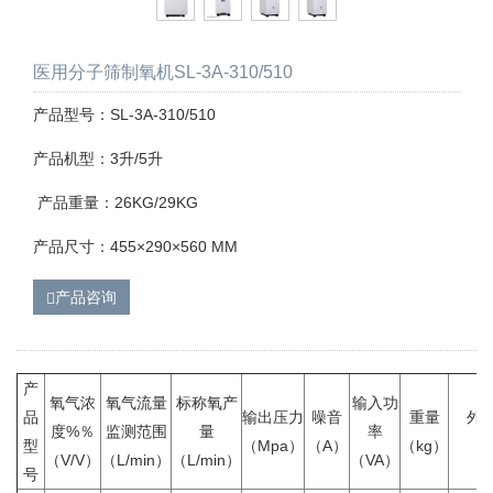
医用分子筛制氧机SL-3A-310/510
产品型号：SL-3A-310/510
产品机型：3升/5升
产品重量：26KG/29KG
产品尺寸：455×290×560 MM
产品咨询
产
氧气浓
氧气流量
标称氧产
输入功
品
输出压力
噪音
重量
外
度%％
监测范围
量
率
型
（Mpa）
（A）
（kg）
（
（V/V）
（L/min）
（L/min）
（VA）
号